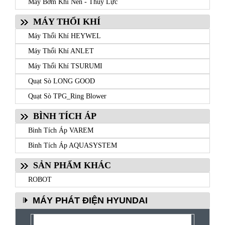
Máy Bơm Khí Nén - Thủy Lực
MÁY THỔI KHÍ
Máy Thổi Khí HEYWEL
Máy Thổi Khí ANLET
Máy Thổi Khí TSURUMI
Quạt Sò LONG GOOD
Quạt Sò TPG_Ring Blower
BÌNH TÍCH ÁP
Bình Tích Áp VAREM
Bình Tích Áp AQUASYSTEM
SẢN PHẨM KHÁC
ROBOT
MÁY PHÁT ĐIỆN HYUNDAI