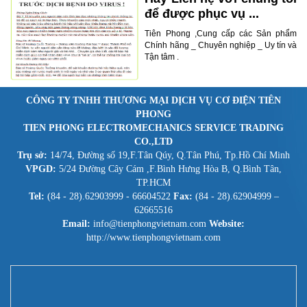
để được phục vụ ...
Tiên Phong ,Cung cấp các Sản phẩm
Chính hãng _ Chuyên nghiệp _ Uy tín và
Tận tâm .
CÔNG TY TNHH THƯƠNG MẠI DỊCH VỤ CƠ ĐIỆN TIÊN
PHONG
TIEN PHONG ELECTROMECHANICS SERVICE TRADING
CO.,LTD
Trụ sở:
14/74, Đường số 19,F.Tân Qúy, Q.Tân Phú, Tp.Hồ Chí Minh
VPGD:
5/24 Đường Cây Cám ,F.Bình Hưng Hòa B, Q.Bình Tân,
TP.HCM
Tel:
(84 - 28).62903999 - 66604522
Fax:
(84 - 28).62904999 –
62665516
Email:
info@tienphongvietnam.com
Website:
http://www.tienphongvietnam.com