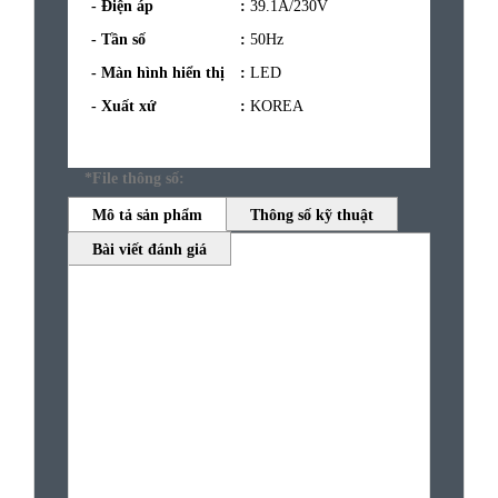
- Điện áp
:
39.1A/230V
- Tần số
:
50Hz
- Màn hình hiển thị
:
LED
- Xuất xứ
:
KOREA
*File thông số:
Mô tả sản phẩm
Thông số kỹ thuật
Bài viết đánh giá