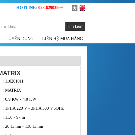
HOTLINE:
028.62903999
Tìm kiếm
TUYỂN DỤNG
LIÊN HỆ MUA HÀNG
MATRIX
:
110201011
:
MATRIX
:
0.9 KW - 4.0 KW
:
1PHA 220 V - 3PHA 380 V,5OHz
:
11.6 - 97 m
:
20 L/min - 130 L/min