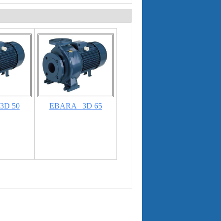
3D 50
EBARA _3D 65