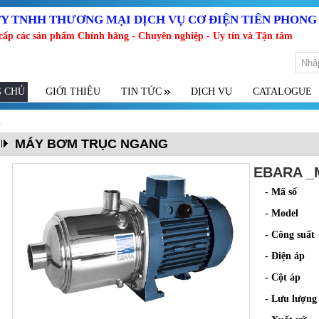
Y TNHH THƯƠNG MẠI DỊCH VỤ CƠ ĐIỆN TIÊN PHONG
cấp các sản phẩm Chính hãng - Chuyên nghiệp - Uy tín và Tận tâm
 CHỦ
GIỚI THIỆU
TIN TỨC
DỊCH VỤ
CATALOGUE
g
MÁY BƠM TRỤC NGANG
EBARA _
- Mã số
- Model
- Công suất
- Điện áp
- Cột áp
- Lưu lượng