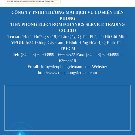
CÔNG TY TNHH THƯƠNG MẠI DỊCH VỤ CƠ ĐIỆN TIÊN
PHONG
TIEN PHONG ELECTROMECHANICS SERVICE TRADING
CO.,LTD
Trụ sở:
14/74, Đường số 19,F.Tân Qúy, Q.Tân Phú, Tp.Hồ Chí Minh
VPGD:
5/24 Đường Cây Cám ,F.Bình Hưng Hòa B, Q.Bình Tân,
TP.HCM
Tel:
(84 - 28).62903999 - 66604522
Fax:
(84 - 28).62904999 –
62665516
Email:
info@tienphongvietnam.com
Website:
http://www.tienphongvietnam.com