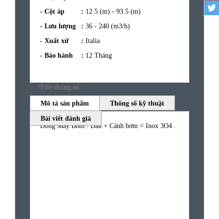
- Cột áp
:
12.5 (m) - 93.5 (m)
- Lưu lượng
:
36 - 240 (m3/h)
- Xuất xứ
:
Italia
- Bảo hành
:
12 Tháng
*File thông số:
Mô tả sản phẩm
Thông số kỹ thuật
Bài viết đánh giá
Dòng Máy Bơm : Đầu + Cánh bơm = Inox 3O4 .