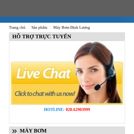
Trang chủ
Sản phẩm
Máy Bơm Định Lượng
HỖ TRỢ TRỰC TUYẾN
HOTLINE:
028.62903999
MÁY BƠM