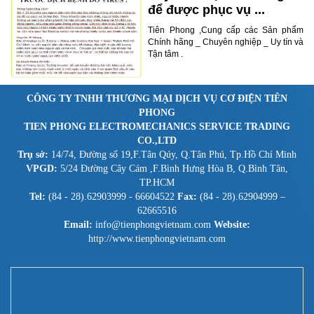
để được phục vụ ...
Tiên Phong ,Cung cấp các Sản phẩm
Chính hãng _ Chuyên nghiệp _ Uy tín và
Tận tâm .
CÔNG TY TNHH THƯƠNG MẠI DỊCH VỤ CƠ ĐIỆN TIÊN
PHONG
TIEN PHONG ELECTROMECHANICS SERVICE TRADING
CO.,LTD
Trụ sở:
14/74, Đường số 19,F.Tân Qúy, Q.Tân Phú, Tp.Hồ Chí Minh
VPGD:
5/24 Đường Cây Cám ,F.Bình Hưng Hòa B, Q.Bình Tân,
TP.HCM
Tel:
(84 - 28).62903999 - 66604522
Fax:
(84 - 28).62904999 –
62665516
Email:
info@tienphongvietnam.com
Website:
http://www.tienphongvietnam.com