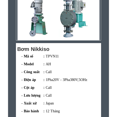
Bơm Nikkiso
- Mã số
:
TPVN11
- Model
:
AH
- Công suất
:
Call
- Điện áp
:
1Pha20V - 3Pha380V,5OHz
- Cột áp
:
Call
- Lưu lượng
:
Call
- Xuất xứ
:
Japan
- Bảo hành
:
12 Tháng