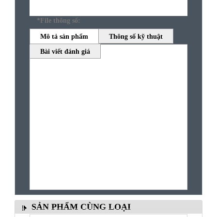
*File thông số:
Mô tả sản phẩm
Thông số kỹ thuật
Bài viết đánh giá
SẢN PHẨM CÙNG LOẠI