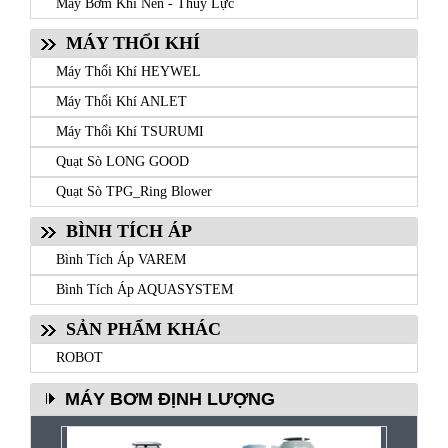
Máy Bơm Khí Nén - Thủy Lực
MÁY THỔI KHÍ
Máy Thổi Khí HEYWEL
Máy Thổi Khí ANLET
Máy Thổi Khí TSURUMI
Quạt Sò LONG GOOD
Quạt Sò TPG_Ring Blower
BÌNH TÍCH ÁP
Bình Tích Áp VAREM
Bình Tích Áp AQUASYSTEM
SẢN PHẨM KHÁC
ROBOT
MÁY BƠM ĐỊNH LƯỢNG